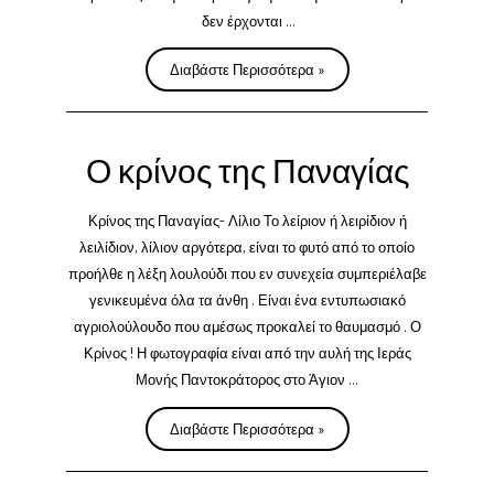
δεν έρχονται …
Βιολογική
Διαβάστε Περισσότερα »
δακοκτονία
Ι.Μ.Παντοκράτορος
Άγιο
Ο κρίνος της Παναγίας
Όρος
Κρίνος της Παναγίας- Λίλιο Το λείριον ή λειρίδιον ή
λειλίδιον, λίλιον αργότερα, είναι το φυτό από το οποίο
προήλθε η λέξη λουλούδι που εν συνεχεία συμπεριέλαβε
γενικευμένα όλα τα άνθη . Είναι ένα εντυπωσιακό
αγριολούλουδο που αμέσως προκαλεί το θαυμασμό . Ο
Κρίνος ! Η φωτογραφία είναι από την αυλή της Ιεράς
Μονής Παντοκράτορος στο Άγιον …
Ο
Διαβάστε Περισσότερα »
κρίνος
της