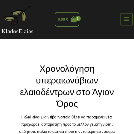
0.00
€
Mai
KladosElaias
Me
Χρονολόγηση
υπεραιωνόβιων
ελαιοδέντρων στο Άγιον
Όρος
Η ελιά είναι μια ντίβα η οποία θέλει να παραμένει νέα ,
προχωράει ασταμάτητη προς το μέλλον γεμάτη νιότη ,
οτιδήποτε παλιό το αφήνει πίσω της , το ξεραίνει , ακόμα