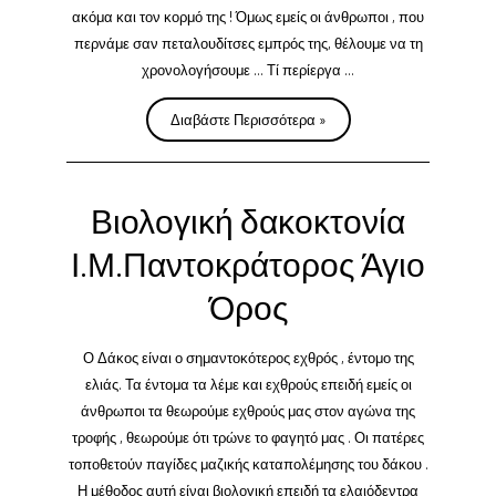
ακόμα και τον κορμό της ! Όμως εμείς οι άνθρωποι , που
περνάμε σαν πεταλουδίτσες εμπρός της, θέλουμε να τη
χρονολογήσουμε … Τί περίεργα …
Χρονολόγηση
Διαβάστε Περισσότερα »
υπεραιωνόβιων
ελαιοδέντρων
στο
Βιολογική δακοκτονία
Άγιον
Όρος
Ι.Μ.Παντοκράτορος Άγιο
Όρος
Ο Δάκος είναι ο σημαντοκότερος εχθρός , έντομο της
ελιάς. Τα έντομα τα λέμε και εχθρούς επειδή εμείς οι
άνθρωποι τα θεωρούμε εχθρούς μας στον αγώνα της
τροφής , θεωρούμε ότι τρώνε το φαγητό μας . Οι πατέρες
τοποθετούν παγίδες μαζικής καταπολέμησης του δάκου .
Η μέθοδος αυτή είναι βιολογική επειδή τα ελαιόδεντρα