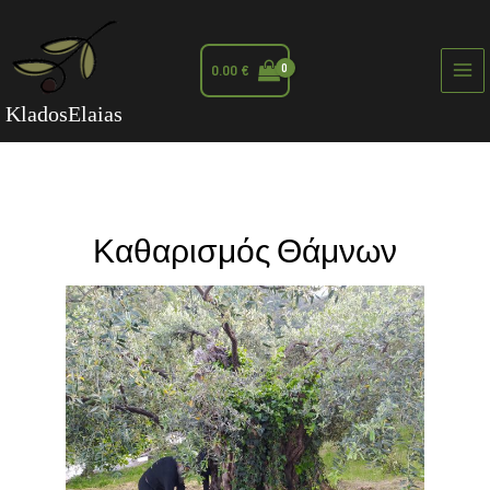
0.00
€
Mai
KladosElaias
Me
Καθαρισμός Θάμνων