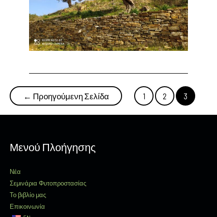
Πλοήγηση
←
Προηγούμενη Σελίδα
1
2
3
άρθρων
Μενού Πλοήγησης
Νέα
Σεμινάρια Φυτοπροστασίας
Το βιβλίο μας
Επικοινωνία